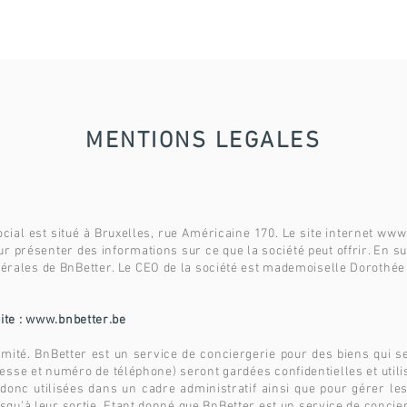
MENTIONS LEGALES
ocial est situé à Bruxelles, rue Américaine 170. Le site internet
www.
 pour présenter des informations sur ce que la société peut offrir. En 
énérales de BnBetter. Le CEO de la société est mademoiselle Dorothée
ite :
www.bnbetter.be
imité. BnBetter est un service de conciergerie pour des biens qui s
esse et numéro de téléphone) seront gardées confidentielles et util
donc utilisées dans un cadre administratif ainsi que pour gérer les 
jusqu’à leur sortie. Etant donné que BnBetter est un service de conci