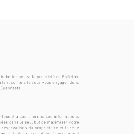
bnbetter.be
est la propriété de BnBetter
surfant sur le site vous vous engager donc
 Coenraets.
e louent à court terme. Les informations
isées dans le seul but de maximiser votre
réservations du propriétaire et faire le
ergerie, toutes casses dans l’appartement