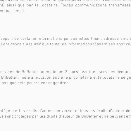
nB ainsi que par le locataire. Toutes communications transmises 
nt par email.
t l’apport de certaine informations personnelles (nom, adresse email
lient devra s’assurer que toute les informations transmises sont cor
services de BnBetter au minimum 2 jours avant les services demandé
 BnBetter. Toute annulation entre le propriétaire et le locataire se 
tions que cela pourraient engendrer.
otégé par les droits d’auteur universel et tous les droits d’auteur d
ue sont protégés par les droits d’auteur de BnBetter et ne peuvent êt